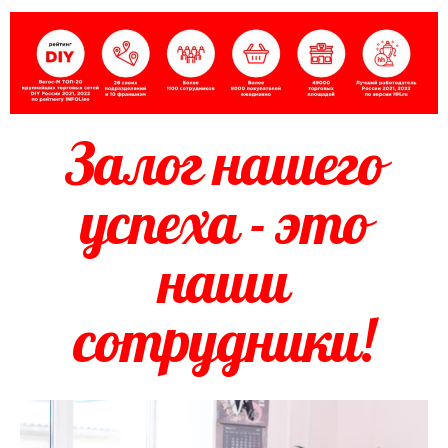
Залог нашего
успеха - это
наши
сотрудники!